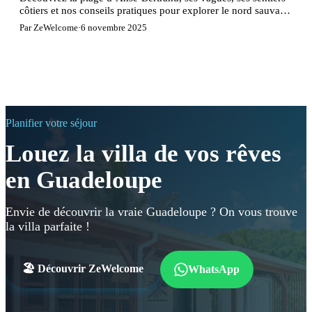
côtiers et nos conseils pratiques pour explorer le nord sauvage
de Grande-Terre.
Par ZeWelcome
·
6 novembre 2025
Planifier votre séjour
Louez la villa de vos rêves
en Guadeloupe
Envie de découvrir la vraie Guadeloupe ? On vous trouve
la villa parfaite !
🏖️ Découvrir ZeWelcome
WhatsApp