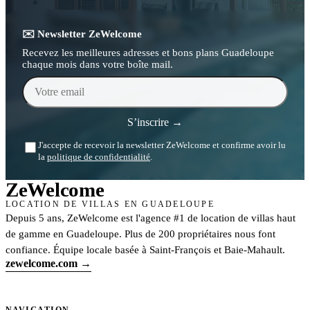
✉️ Newsletter ZeWelcome
Recevez les meilleures adresses et bons plans Guadeloupe
chaque mois dans votre boîte mail.
Votre email
S’inscrire →
J'accepte de recevoir la newsletter ZeWelcome et confirme avoir lu
la
politique de confidentialité
.
Ze
Welcome
LOCATION DE VILLAS EN GUADELOUPE
Depuis 5 ans, ZeWelcome est l'agence #1 de location de villas haut
de gamme en Guadeloupe. Plus de 200 propriétaires nous font
confiance. Équipe locale basée à Saint-François et Baie-Mahault.
zewelcome.com →
NAVIGATION