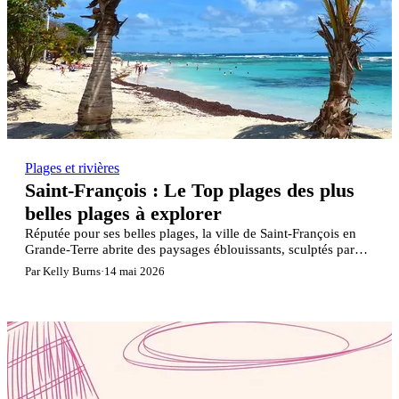
Plages et rivières
Saint-François : Le Top plages des plus
belles plages à explorer
Réputée pour ses belles plages, la ville de Saint-François en
Grande-Terre abrite des paysages éblouissants, sculptés par
son histoire volcanique et ombragés par des cocotiers.
Par Kelly Burns
·
14 mai 2026