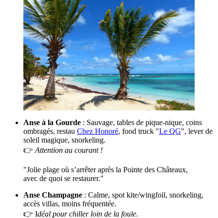
Anse à la Gourde
: Sauvage, tables de pique-nique, coins
ombragés, restau
Chez Honoré
, food truck "
Le QG
", lever de
soleil magique, snorkeling.
👉
Attention au courant !
"Jolie plage où s’arrêter après la Pointe des Châteaux,
avec de quoi se restaurer."
Anse Champagne
: Calme, spot kite/wingfoil, snorkeling,
accès villas, moins fréquentée.
👉 I
déal pour chiller loin de la foule.