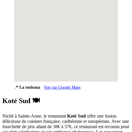
📍
La toubana
·
Voir sur Google Maps
Koté Sud
🍽️
Niché à Sainte-Anne, le restaurant
Koté Sud
offre une fusion
délicieuse de cuisines française, caribéenne et européenne. Avec une
fourchette de prix allant de 38€ à 57€, ce restaurant est reconnu pour
ses plats végétariens et son ambiance chaleureuse. Les voyageurs