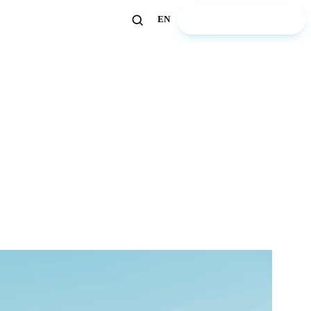
🏖️ Découvrir ZeWelcome
EN