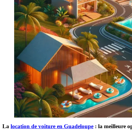
La
location de voiture en Guadeloupe
: la meilleure o