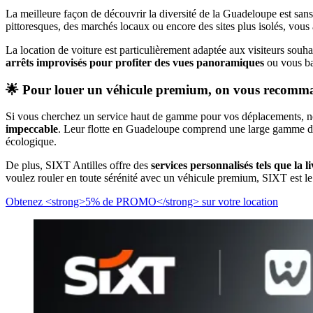
La meilleure façon de découvrir la diversité de la Guadeloupe est san
pittoresques, des marchés locaux ou encore des sites plus isolés, vous
La location de voiture est particulièrement adaptée aux visiteurs souha
arrêts improvisés pour profiter des vues panoramiques
ou vous ba
🌟 Pour louer un véhicule premium, on vous recom
Si vous cherchez un service haut de gamme pour vos déplacements, 
impeccable
. Leur flotte en Guadeloupe comprend une large gamme de v
écologique.
De plus, SIXT Antilles offre des
services personnalisés tels que la l
voulez rouler en toute sérénité avec un véhicule premium, SIXT est le
Obtenez <strong>5% de PROMO</strong> sur votre location