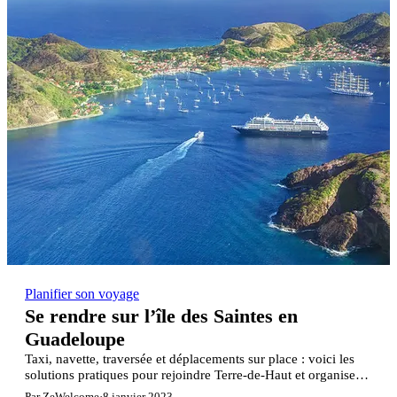
Planifier son voyage
Se rendre sur l’île des Saintes en
Guadeloupe
Taxi, navette, traversée et déplacements sur place : voici les
solutions pratiques pour rejoindre Terre-de-Haut et organiser
votre arrivée aux Saintes.
Par ZeWelcome
·
8 janvier 2023