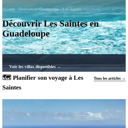
Accueil
/
Destinations Guadeloupe
/
Les Saintes
Découvrir Les Saintes en
Guadeloupe
Une des plus belles baies du monde vous attend.
Voir les villas disponibles →
🗺 Planifier son voyage à Les
Tous les articles →
Saintes