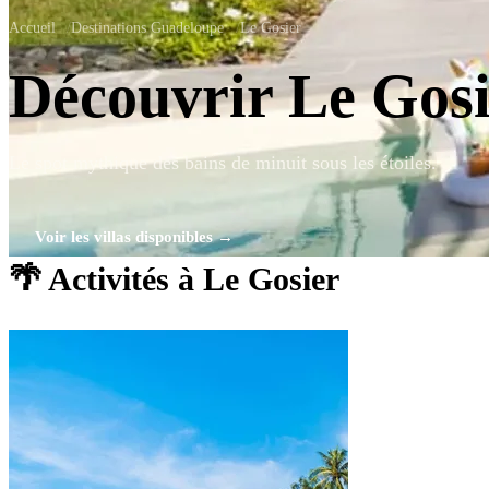
Accueil
/
Destinations Guadeloupe
/
Le Gosier
Découvrir Le Gos
Le spot mythique des bains de minuit sous les étoiles.
Voir les villas disponibles →
🌴 Activités à Le Gosier