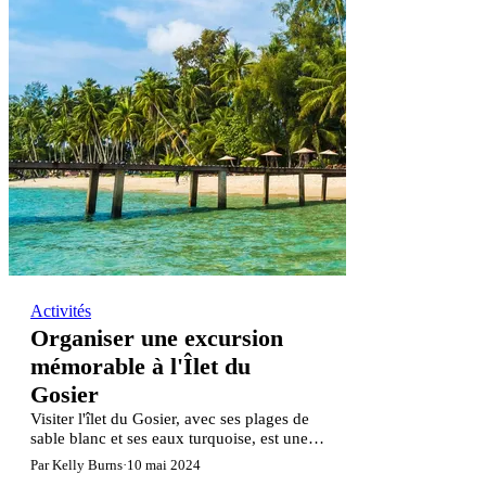
Activités
Organiser une excursion
mémorable à l'Îlet du
Gosier
Visiter l'îlet du Gosier, avec ses plages de
sable blanc et ses eaux turquoise, est une
escale incontournable pour toute visite en
Par Kelly Burns
·
10 mai 2024
Guadeloupe. Ce petit paradis se trouve en