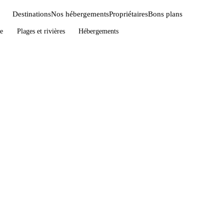
Destinations
Nos hébergements
Propriétaires
Bons plans
e
Plages et rivières
Hébergements