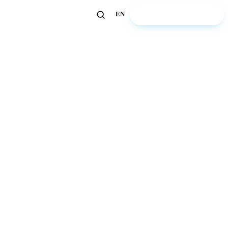
🏖️ Découvrir ZeWelcome
EN